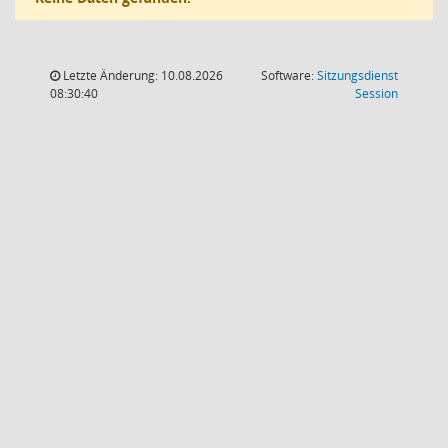
Letzte Änderung: 10.08.2026
Software:
Sitzungsdienst
(Wird in
08:30:40
Session