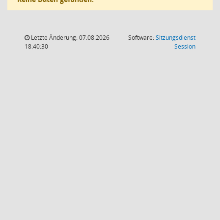
Letzte Änderung: 07.08.2026
Software:
Sitzungsdienst
(Wird in
18:40:30
Session