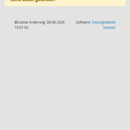
Letzte Änderung: 08.08.2026
Software:
Sitzungsdienst
(Wird in
10:01:03
Session