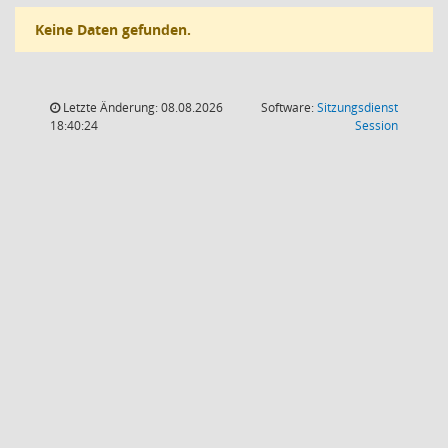
Keine Daten gefunden.
Letzte Änderung: 08.08.2026
Software:
Sitzungsdienst
(Wird in
18:40:24
Session