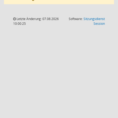
Letzte Änderung: 07.08.2026
Software:
Sitzungsdienst
(Wird in
10:00:25
Session