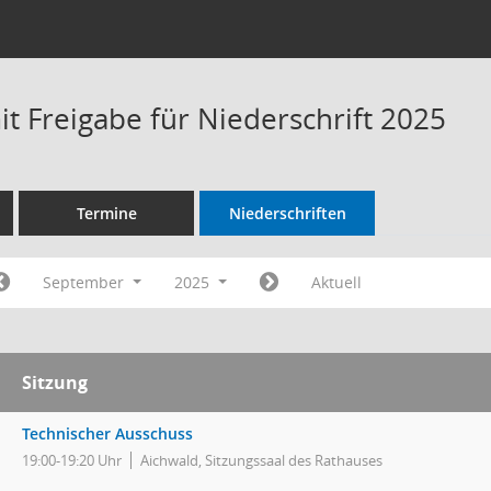
t Freigabe für Niederschrift 2025
Termine
Niederschriften
September
2025
Aktuell
Sitzung
Technischer Ausschuss
19:00-19:20 Uhr
Aichwald, Sitzungssaal des Rathauses