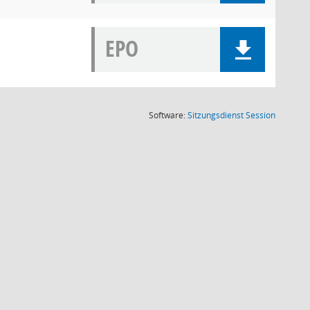
EPO
(Wird in
Software:
Sitzungsdienst
Session