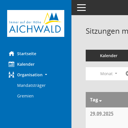
Toggle navigation
Sitzungen mi
Startseite
Kalender
Kalender
Monat
Organisation
Mandatsträger
Gremien
Tag
29.09.2025