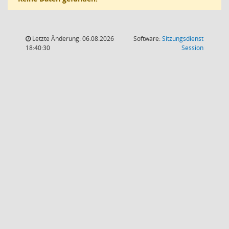
Letzte Änderung: 06.08.2026
Software:
Sitzungsdienst
(Wird in
18:40:30
Session