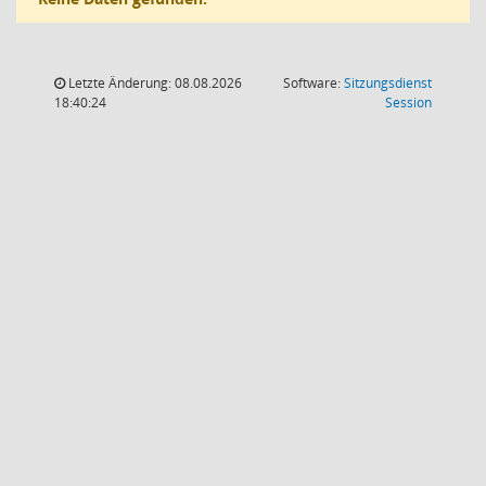
Letzte Änderung: 08.08.2026
Software:
Sitzungsdienst
(Wird in
18:40:24
Session