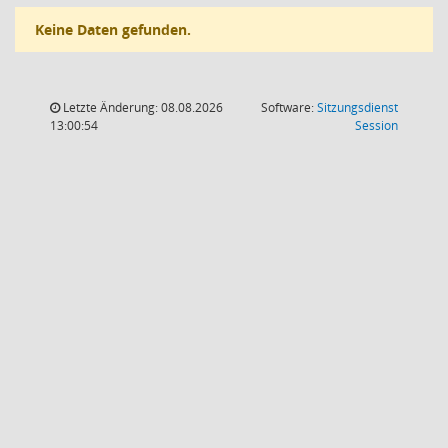
Keine Daten gefunden.
Letzte Änderung: 08.08.2026
Software:
Sitzungsdienst
(Wird in
13:00:54
Session