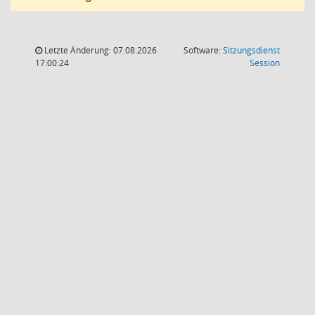
Letzte Änderung: 07.08.2026
Software:
Sitzungsdienst
(Wird in
17:00:24
Session