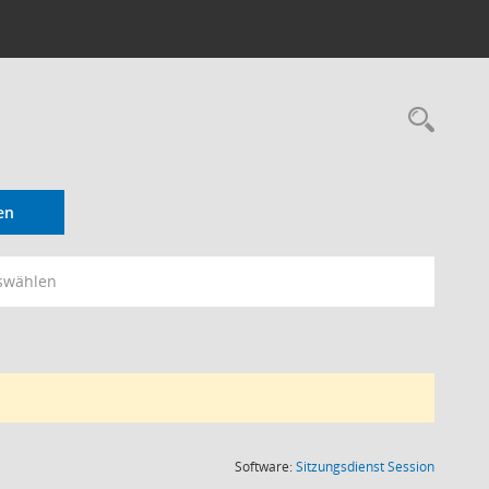
en
swählen
(Wird in
Software:
Sitzungsdienst
Session