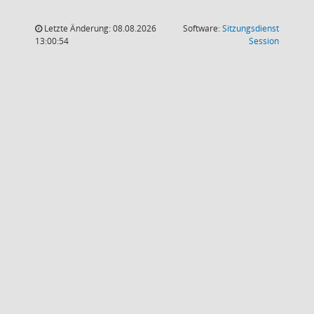
Letzte Änderung: 08.08.2026
Software:
Sitzungsdienst
(Wird in
13:00:54
Session