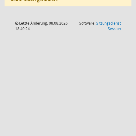
Letzte Änderung: 08.08.2026
Software:
Sitzungsdienst
(Wird in
18:40:24
Session