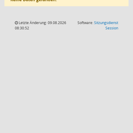
Letzte Änderung: 09.08.2026
Software:
Sitzungsdienst
(Wird in
08:30:52
Session