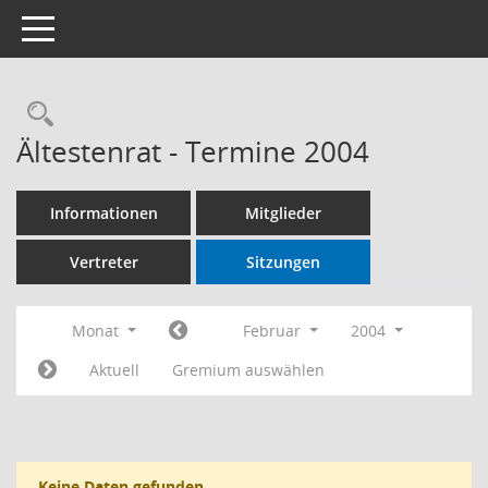
Toggle navigation
Ältestenrat - Termine 2004
Informationen
Mitglieder
Vertreter
Sitzungen
Monat
Februar
2004
Aktuell
Gremium auswählen
Keine Daten gefunden.