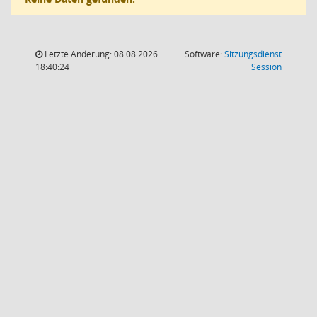
Letzte Änderung: 08.08.2026
Software:
Sitzungsdienst
(Wird in
18:40:24
Session