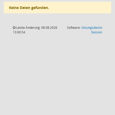
Keine Daten gefunden.
Letzte Änderung: 08.08.2026
Software:
Sitzungsdienst
(Wird in
13:00:54
Session