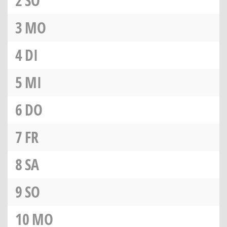
2
SO
3
MO
4
DI
5
MI
6
DO
7
FR
8
SA
9
SO
10
MO