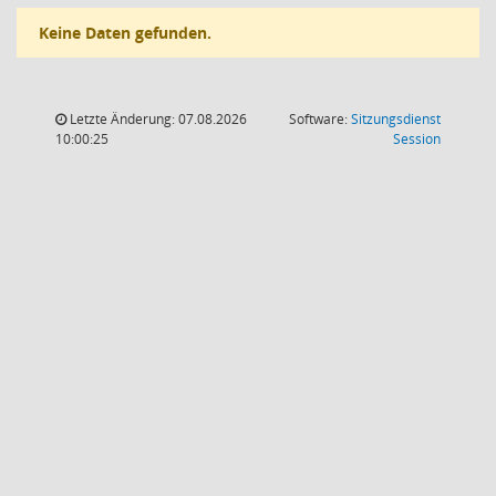
Keine Daten gefunden.
Letzte Änderung: 07.08.2026
Software:
Sitzungsdienst
(Wird in
10:00:25
Session