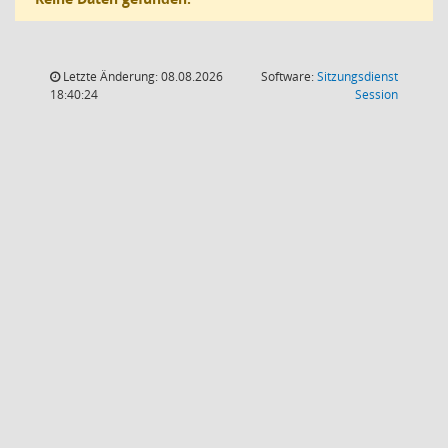
Letzte Änderung: 08.08.2026
Software:
Sitzungsdienst
(Wird in
18:40:24
Session