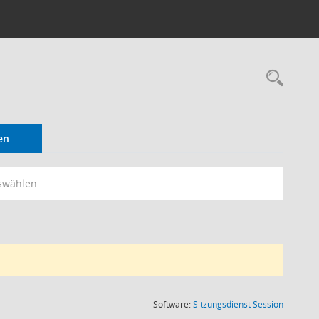
en
swählen
(Wird in
Software:
Sitzungsdienst
Session